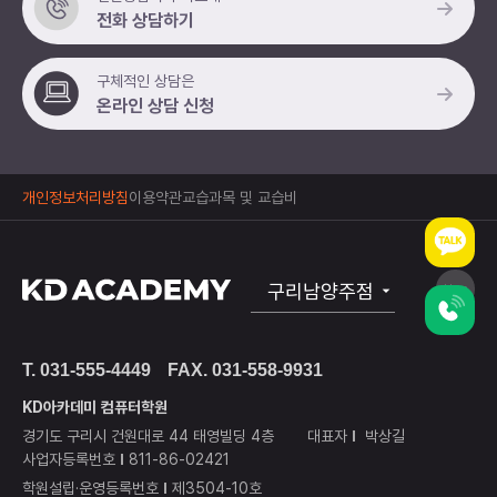
전화 상담하기
구체적인 상담은
온라인 상담 신청
개인정보처리방침
이용약관
교습과목 및 교습비
구리남양주점
공식
T. 031-555-4449
FAX. 031-558-9931
노원점
KD아카데미 컴퓨터학원
상봉점
경기도 구리시 건원대로 44 태영빌딩 4층
대표자
박상길
사업자등록번호
811-86-02421
하남미사점
학원설립·운영등록번호
제3504-10호