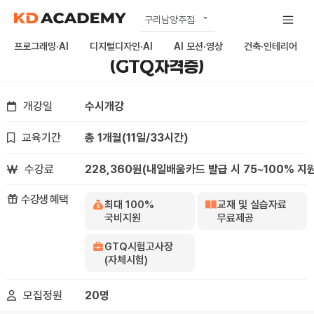
구리남양주점
디지털디자인·AI
공식
[자체시험] 포토샵을 활용한 사진이미지 제작
프로그래밍·AI
디지털디자인·AI
AI 모션·영상
건축·인테리어
(GTQ자격증)
노원점
상봉점
개강일
수시개강
하남미사점
교육기간
총 1개월
(11일/33시간)
김포점
의정부점
수강료
228,360원(내일배움카드 발급 시 75~100% 지
수강생 혜택
최대 100%
교재 및 실습자료
국비지원
무료제공
GTQ시험고사장
(자체시험)
모집정원
20명